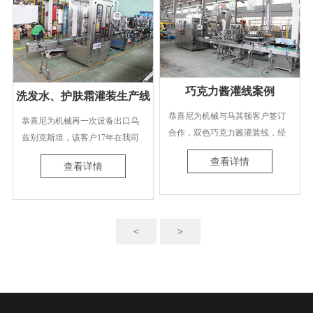
巧克力酱灌线案例
洗发水、护肤霜灌装生产线
恭喜尼为机械与马其顿客户签订
恭喜尼为机械再一次设备出口乌
合作，双色巧克力酱灌装线，经
兹别克斯坦，该客户17年在我司
过尼为机械技术工程师多次沟通
定制一套番茄酱灌装生产线，使
查看详情
查看详情
与研究，为其定制了生产双色巧
用期间，对我司的评价是“专业、
克力酱灌装线。
负责任”，今天又返单一套洗发
水、护肤霜灌装生产线。
<
>