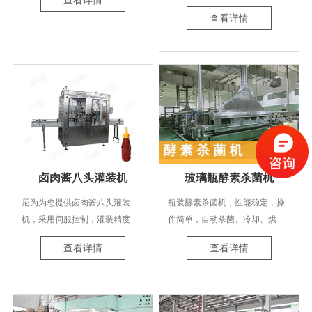
查看详情
心规划并设计了4条全自动燕窝罐
作。2017年曾购买过尼为的清洗
查看详情
头生产线。这些生产线包括玻璃
机设备，这次建了新车间准备做
瓶和“小金碗”生产线，从空瓶卸
马口铁香菇酱罐头,需要菇酱灌装
垛、清洗、灌装到包装等环节，
线。他们之前的灌装设备灌装速
全部实现高度自动化和智能化。
度慢，不能适应高产能发展，基
于之前合作的信任，于是找到尼
为买新设备。由于客户的物料和
普通物料有区别，香菇酱的流动
性不是很好，因此我们的专业设
计团队为客户量身定制了新的灌
装机，经过多次实验交出了一份
卤肉酱八头灌装机
玻璃瓶酵素杀菌机
满意的答卷。
尼为为您提供卤肉酱八头灌装
瓶装酵素杀菌机，性能稳定，操
机，采用伺服控制，灌装精度
作简单，自动杀菌、冷却、烘
高，且设有防滴漏装置。
干。
查看详情
查看详情