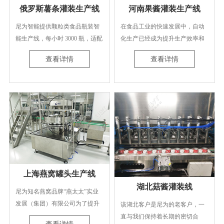
俄罗斯薯条灌装生产线
河南果酱灌装生产线
尼为智能提供颗粒类食品瓶装智
在食品工业的快速发展中，自动
能生产线，每小时 3000 瓶，适配
化生产已经成为提升生产效率和
薯条坚果等，含称重灌装、封口
企业竞争力的关键。尼为科技完
查看详情
查看详情
压盖、贴标全程自动化。
成了一项果酱生产线的整线规划
项目，实现了从空罐卸垛、清
洗、灌装、封罐到装箱、码垛、
缠绕等全流程的高度自动化，显
著提高了生产能力和效率。
上海燕窝罐头生产线
湖北菇酱灌装线
尼为知名燕窝品牌“燕太太”实业
发展（集团）有限公司为了提升
该湖北客户是尼为的老客户，一
自身的生产效率和降低成本，精
直与我们保持着长期的密切合