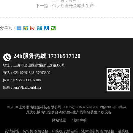
上一篇：没有了
下一篇：俄罗斯金枪鱼罐头生产...
分享到：
24h服务热线 17316517120
地址：
上海市金山区张堰镇汇达路358号
电话：
021-67691848 37693309
传真：
021-55733092-108
邮箱：
lora@leadworld.net
© 2018 上海尼为机械科技有限公司. All Rights Reserved
沪ICP备09087619号-4
尼为机械
为您提供自动化
罐头生产线
和
包装生产线
设备
网站地图
法律声明
友情链接：
装箱机
友情链接：
码垛机
友情链接：
液体灌装机
友情链接：
灌装机