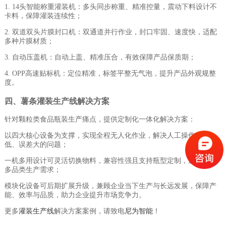
1. 14头智能称重灌装机：多头同步称重、精准控量，震动下料设计不
卡料，保障灌装连续性；
2. 双道双头片膜封口机：双通道并行作业，封口牢固、速度快，适配
多种片膜材质；
3. 自动压盖机：自动上盖、精准压合，有效保障产品保质期；
4. OPP高速贴标机：定位精准，标签平整无气泡，提升产品外观规整
度。
四、薯条灌装生产线解决方案
针对颗粒类食品瓶装生产痛点，提供定制化一体化解决方案：
以四大核心设备为支撑，实现全程无人化作业，解决人工操作效率
低、误差大的问题；
一机多用设计可灵活切换物料，兼容性强且支持瓶型定制，适配企业
多品类生产需求；
模块化设备可后期扩展升级，兼顾企业当下生产与长远发展，保障产
能、效率与品质，助力企业提升市场竞争力。
更多
灌装生产线
解决方案案例，请致电
尼为智能
！