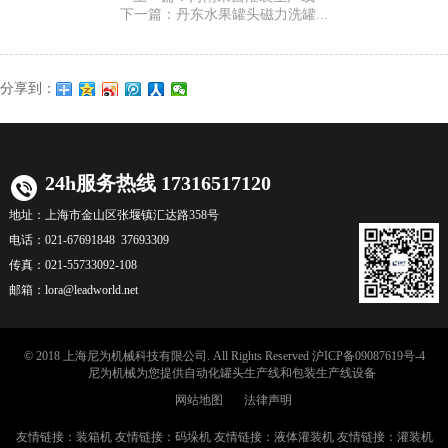
下一篇：丹东水果罐头磁力洗罐...
分享到：
24h服务热线 17316517120
地址：
上海市金山区张堰镇汇达路358号
电话：
021-67691848 37693309
传真：
021-55733092-108
邮箱：
lora@leadworld.net
© 2018 上海尼为机械科技有限公司. All Rights Reserved
沪ICP备09087619号-4
尼为机械
为您提供自动化
罐头生产线
和
包装生产线
设备
网站地图
法律声明
友情链接：
装箱机
友情链接：
码垛机
友情链接：
液体灌装机
友情链接：
灌装机