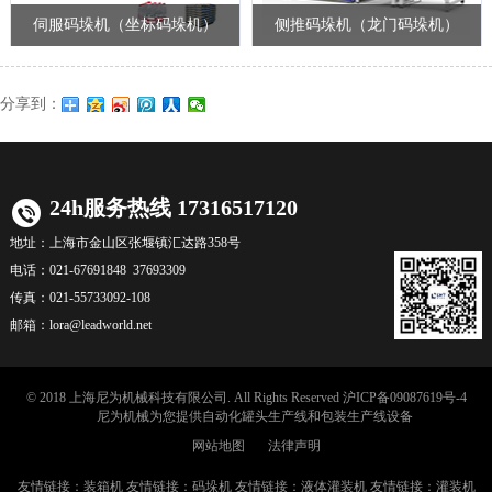
伺服码垛机（坐标码垛机）
侧推码垛机（龙门码垛机）
分享到：
24h服务热线 17316517120
地址：
上海市金山区张堰镇汇达路358号
电话：
021-67691848 37693309
传真：
021-55733092-108
邮箱：
lora@leadworld.net
© 2018 上海尼为机械科技有限公司. All Rights Reserved
沪ICP备09087619号-4
尼为机械
为您提供自动化
罐头生产线
和
包装生产线
设备
网站地图
法律声明
友情链接：
装箱机
友情链接：
码垛机
友情链接：
液体灌装机
友情链接：
灌装机