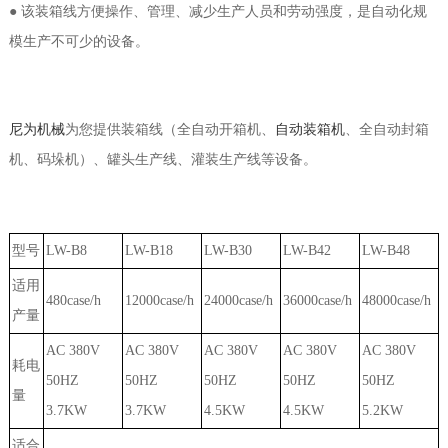
● 该装箱线方便操作、管理、减少生产人员和劳动强度，是自动化规
模生产不可少的设备。
尼为机械
为您提供装箱线（全自动开箱机、
自动装箱机
、全自动封箱
机、码垛机）、罐头生产线、灌装生产线等设备。
型号
LW-B8
LW-B18
LW-B30
LW-B42
LW-B48
适用
480case/h
12000
case/h
24000
case/h
36000
case/h
48000
case/h
产量
AC 380V
AC 380V
AC 380V
AC 380V
AC 380V
耗电
50HZ
50HZ
50HZ
50HZ
50HZ
量
3.7KW
3.7KW
4.5KW
4.5KW
5.2KW
适合