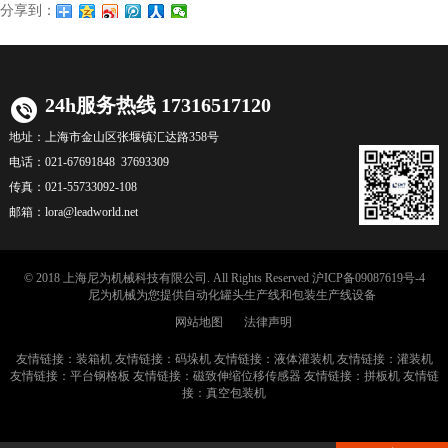
分享到：
24h服务热线 17316517120
地址：
上海市金山区张堰镇汇达路358号
电话：
021-67691848 37693309
传真：
021-55733092-108
邮箱：
lora@leadworld.net
© 2018 上海尼为机械科技有限公司. All Rights Reserved
沪ICP备09087619号-4
尼为机械
为您提供自动化
罐头生产线
和
包装生产线
设备
网站地图
法律声明
友情链接：
装箱机
友情链接：
码垛机
友情链接：
液体灌装机
友情链接：
灌装机
友情链接：
平台钢格板
友情链接：
磁致伸缩位移传感器
友情链接：
拼板机
友情链
接：
真空包装机